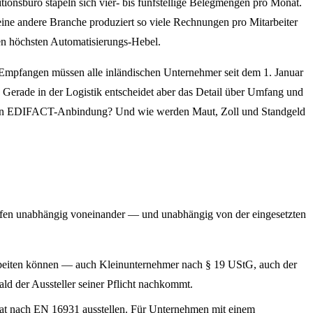
nsbüro stapeln sich vier- bis fünfstellige Belegmengen pro Monat.
 andere Branche produziert so viele Rechnungen pro Mitarbeiter
den höchsten Automatisierungs-Hebel.
. Empfangen müssen alle inländischen Unternehmer seit dem 1. Januar
Gerade in der Logistik entscheidet aber das Detail über Umfang und
ehenden EDIFACT-Anbindung? Und wie werden Maut, Zoll und Standgeld
reifen unabhängig voneinander — und unabhängig von der eingesetzten
beiten können — auch Kleinunternehmer nach § 19 UStG, auch der
ld der Aussteller seiner Pflicht nachkommt.
at nach EN 16931 ausstellen. Für Unternehmen mit einem