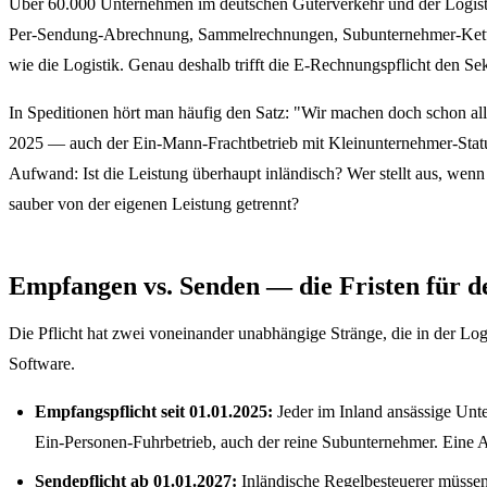
Über 60.000 Unternehmen im deutschen Güterverkehr und der Logistik
Per-Sendung-Abrechnung, Sammelrechnungen, Subunternehmer-Ketten
wie die Logistik. Genau deshalb trifft die E-Rechnungspflicht den Se
In Speditionen hört man häufig den Satz: "Wir machen doch schon all
2025 — auch der Ein-Mann-Frachtbetrieb mit Kleinunternehmer-Status
Aufwand: Ist die Leistung überhaupt inländisch? Wer stellt aus, we
sauber von der eigenen Leistung getrennt?
Empfangen vs. Senden — die Fristen für d
Die Pflicht hat zwei voneinander unabhängige Stränge, die in der L
Software.
Empfangspflicht seit 01.01.2025:
Jeder im Inland ansässige Un
Ein-Personen-Fuhrbetrieb, auch der reine Subunternehmer. Eine Ab
Sendepflicht ab 01.01.2027:
Inländische Regelbesteuerer müsse