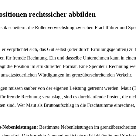
sitionen rechtssicher abbilden
tik scheitern: die Rollenverwechslung zwischen Frachtführer und Spe
er verpflichtet sich, das Gut selbst (oder durch Erfüllungsgehilfen) zu
 für fremde Rechnung. Ein und dasselbe Unternehmen kann in einem Auf
rägt die Position im strukturierten Format. Eine Spediteur-Rechnung we
en umsatzsteuerlichen Würdigungen im grenzüberschreitenden Verkehr.
gen müssen sauber von der eigenen Leistung getrennt werden. Maut (T
fremde Rechnung verauslagt, sind es durchlaufende Posten, die nicht
n sind. Wer Maut als Bruttoaufschlag in die Frachtsumme einrechnet, r
s-Nebenleistungen:
Bestimmte Nebenleistungen im grenzüberschreitend
steuerfrei. Die korrekte Anwendung ist einzelfallabhängig und Sache de