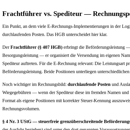
Frachtführer vs. Spediteur — Rechnungspo
Ein Punkt, an dem viele E-Rechnungs-Implementierungen in der Logis
durchlaufenden Posten. Das HGB unterscheidet hier klar.
Der
Frachtführer (§ 407 HGB)
erbringt die Beförderungsleistung — 
Besorgungsleistung — er organisiert die Versendung im eigenen Namen
Spediteur auftreten. Für die E-Rechnung relevant: Die Leistungsart p
Beförderungsleistung. Beide Positionen unterliegen unterschiedlich
Noch wichtiger im Rechnungsbild:
durchlaufende Posten
und Ausla
Wiegegebühren — wenn der Spediteur diese im fremden Namen und für 
Format als eigene Positionen mit korrekter Steuer-Kennung auszuweise
Rechnungsvolumen.
§ 4 Nr. 3 UStG — steuerfreie grenzüberschreitende Beförderung
der Ausfuhr beziehen) sind unter den dort genannten Voraussetzungen 