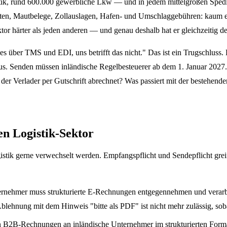
, rund 600.000 gewerbliche Lkw — und in jedem mittelgroßen Speditio
, Mautbelege, Zollauslagen, Hafen- und Umschlaggebühren: kaum eine
ktor härter als jeden anderen — und genau deshalb hat er gleichzeitig 
es über TMS und EDI, uns betrifft das nicht." Das ist ein Trugschluss
. Senden müssen inländische Regelbesteuerer ab dem 1. Januar 2027. 
nn der Verlader per Gutschrift abrechnet? Was passiert mit der best
en Logistik-Sektor
ogistik gerne verwechselt werden. Empfangspflicht und Sendepflicht g
ternehmer muss strukturierte E-Rechnungen entgegennehmen und verar
lehnung mit dem Hinweis "bitte als PDF" ist nicht mehr zulässig, soba
n B2B-Rechnungen an inländische Unternehmer im strukturierten Form