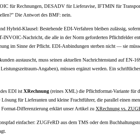
IC für Rechnungen, DESADV für Lieferavise, IFTMIN für Transportauft
llen?" Die Antwort des BMF: nein.
 und Hybrid-Klausel: Bestehende EDI-Verfahren bleiben zulässig, sof
INVOIC-Nachricht, die alle in der Norm geforderten Pflichtfelder en
hnung im Sinne der Pflicht. EDI-Anbindungen sterben nicht — sie müss
en austauscht, muss seinen aktuellen Nachrichtenstand auf EN-16931-
ierte Leistungszeitraum-Angaben), müssen ergänzt werden. Ein schrif
ndes EDI ist
XRechnung
(reines XML) die Pflichtformat-Variante für 
 Lösung für Lieferanten und kleine Frachtführer, die parallel einen m
 Format-Differenzierung erklärt unser Artikel zu
XRechnung vs. ZU
tionspfad einfacher: ZUGFeRD aus dem TMS oder dem Buchhaltungstoo
gt.