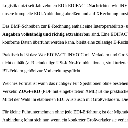
Logistik nutzt seit Jahrzehnten EDI: EDIFACT-Nachrichten wie INVO
unsere komplette EDI-Anbindung abreißen und auf XRechnung umste
Das BMF-Schreiben zur E-Rechnung enthält eine Interoperabilitäts-
Angaben vollständig und richtig extrahierbar
sind. Eine EDIFACT-
konforme Daten überführt werden kann, bleibt eine zulässige E-Rec
Praktisch heißt das: Wer EDIFACT INVOIC mit Verladern und Großkund
nicht enthält (z. B. eindeutige USt-IdNr.-Kombinationen, struktur
BT-Feldern gehört zur Vorbereitungspflicht.
Welches Format ist wann das richtige? Für Speditionen ohne bestehe
Verkehr.
ZUGFeRD
(PDF mit eingebettetem XML) ist die praktische
Mittel der Wahl im etablierten EDI-Austausch mit Großverladern. Die
Für kleine Fuhrunternehmen ohne jede EDI-Erfahrung ist der Migra
Anbindung lohnt sich nur, wenn ein konkreter Großverlader sie verlan