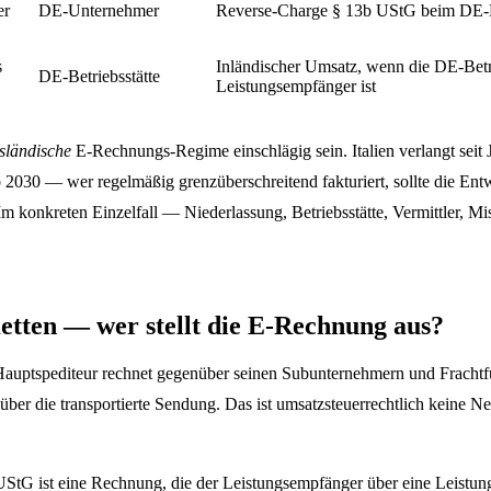
er
DE-Unternehmer
Reverse-Charge § 13b UStG beim DE
s
Inländischer Umsatz, wenn die DE-Betri
DE-Betriebsstätte
Leistungsempfänger ist
sländische
E-Rechnungs-Regime einschlägig sein. Italien verlangt seit 
030 — wer regelmäßig grenzüberschreitend fakturiert, sollte die Ent
 Im konkreten Einzelfall — Niederlassung, Betriebsstätte, Vermittler, 
tten — wer stellt die E-Rechnung aus?
r Hauptspediteur rechnet gegenüber seinen Subunternehmern und Frachtfü
" über die transportierte Sendung. Das ist umsatzsteuerrechtlich kein
 UStG ist eine Rechnung, die der Leistungsempfänger über eine Leistung