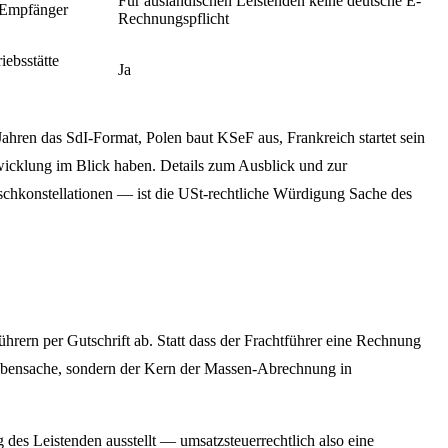
Für ausländischen Leistenden keine deutsche E-
-Empfänger
Rechnungspflicht
ebsstätte
Ja
Jahren das SdI-Format, Polen baut KSeF aus, Frankreich startet sein
wicklung im Blick haben. Details zum Ausblick und zur
Mischkonstellationen — ist die USt-rechtliche Würdigung Sache des
hrern per Gutschrift ab. Statt dass der Frachtführer eine Rechnung
e Nebensache, sondern der Kern der Massen-Abrechnung in
 des Leistenden ausstellt — umsatzsteuerrechtlich also eine