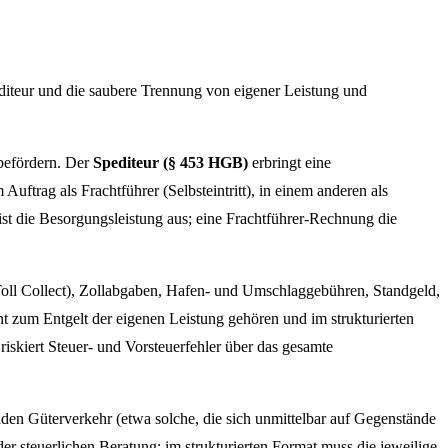
diteur und die saubere Trennung von eigener Leistung und
 befördern. Der
Spediteur (§ 453 HGB)
erbringt eine
trag als Frachtführer (Selbsteintritt), in einem anderen als
ist die Besorgungsleistung aus; eine Frachtführer-Rechnung die
oll Collect), Zollabgaben, Hafen- und Umschlaggebühren, Standgeld,
 zum Entgelt der eigenen Leistung gehören und im strukturierten
iskiert Steuer- und Vorsteuerfehler über das gesamte
en Güterverkehr (etwa solche, die sich unmittelbar auf Gegenstände
r steuerlichen Beratung; im strukturierten Format muss die jeweilige